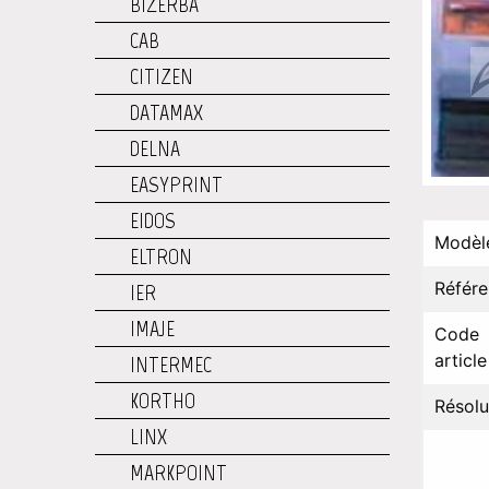
BIZERBA
CAB
CITIZEN
DATAMAX
DELNA
EASYPRINT
EIDOS
Modèl
ELTRON
Référ
IER
IMAJE
Code
article
INTERMEC
KORTHO
Résolu
LINX
MARKPOINT