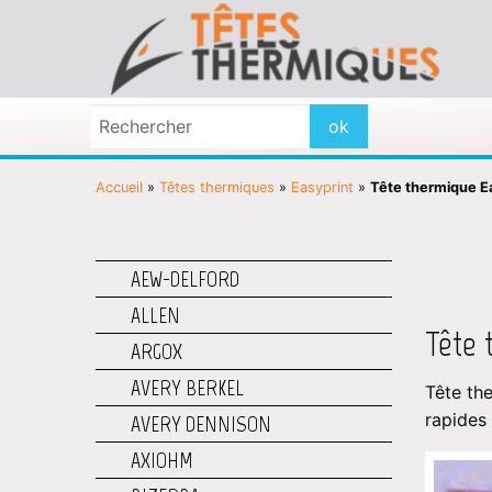
Accueil
»
Têtes thermiques
»
Easyprint
»
Tête thermique 
AEW-DELFORD
ALLEN
Tête 
ARGOX
AVERY BERKEL
Tête th
rapides
AVERY DENNISON
AXIOHM