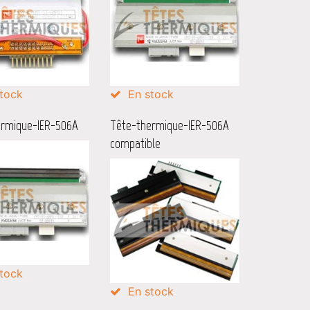
tock
En stock
ermique-IER-506A
Tête-thermique-IER-506A
compatible
tock
En stock