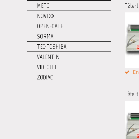
METO
Tête-t
NOVEXX
OPEN-DATE
SORMA
TEC-TOSHIBA
VALENTIN
VIDEOJET
En
ZODIAC
Tête-t