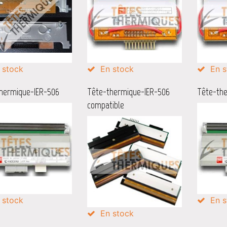
 stock
En stock
En s
hermique-IER-506
Tête-thermique-IER-506
Tête-th
compatible
 stock
En s
En stock