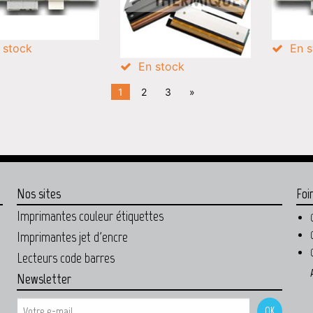
 stock
En s
En stock
1
2
3
»
Nos sites
Foi
Imprimantes couleur étiquettes
Imprimantes jet d'encre
Lecteurs code barres
Newsletter