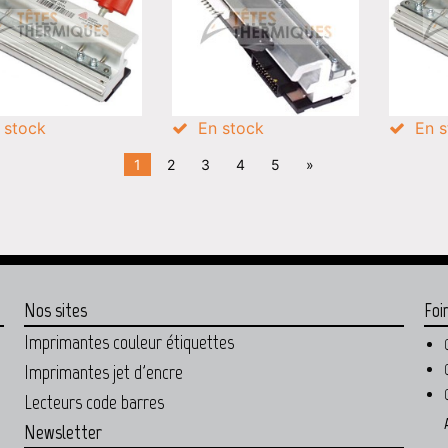
 stock
En stock
En s
1
2
3
4
5
»
Nos sites
Foi
Imprimantes couleur étiquettes
Imprimantes jet d'encre
Lecteurs code barres
Newsletter