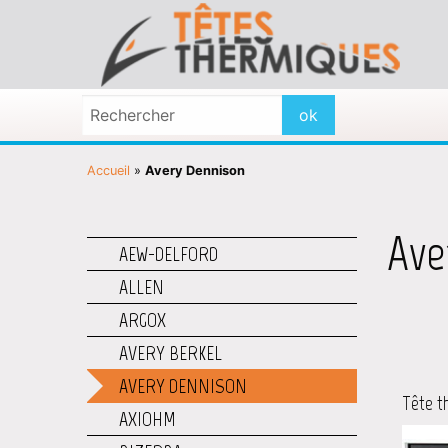
Accueil
»
Avery Dennison
Ave
AEW-DELFORD
ALLEN
ARGOX
AVERY BERKEL
AVERY DENNISON
Tête t
AXIOHM