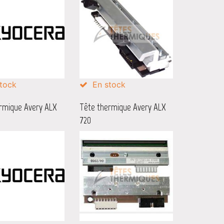
tock
En stock
rmique Avery ALX
Tête thermique Avery ALX
720