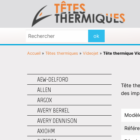
Accueil
»
Têtes thermiques
»
Videojet
»
Tête thermique V
AEW-DELFORD
Tête th
ALLEN
des imp
ARGOX
AVERY BERKEL
Modèl
AVERY DENNISON
Référ
AXIOHM